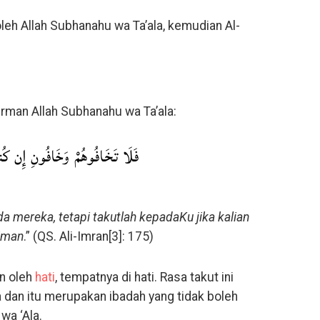
leh Allah Subhanahu wa Ta’ala, kemudian Al-
firman Allah Subhanahu wa Ta’ala:
فَلَا تَخَافُوهُمْ وَخَافُونِ إِن كُنت
a mereka, tetapi takutlah kepadaKu jika kalian
riman
.” (QS. Ali-Imran[3]: 175)
n oleh
hati
, tempatnya di hati. Rasa takut ini
ta dan itu merupakan ibadah yang tidak boleh
 wa ‘Ala.