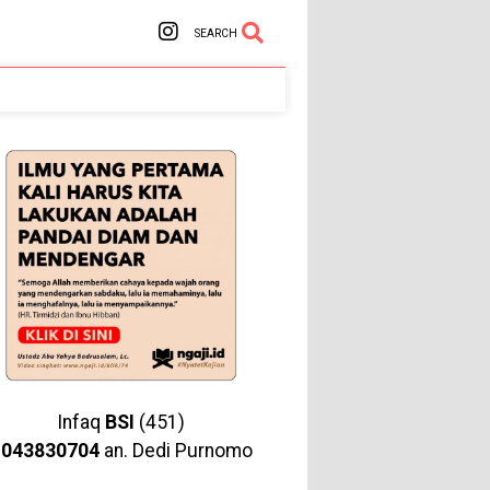
SEARCH
Infaq
BSI
(451)
1043830704
an. Dedi Purnomo