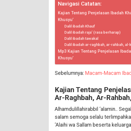
Navigasi Catatan:
Kajian Tentang Penjelasan Ibadah Kha
Khusyu’
Dalil ibadah Khauf
Dalil ibadah raja’ (rasa berharap)
Dalil ibadah tawakal
Dalil ibadah ar-raghbah, ar-rahbah, al-
Mp3 Kajian Tentang Penjelasan Ibadah
Khusyu’
Sebelumnya:
Macam-Macam Ibadah
Kajian Tentang Penjelas
Ar-Raghbah, Ar-Rahbah,
Alhamdulillahirabbil ‘alamin.. Sega
salam semoga selalu terlimpahk
‘Alaihi wa Sallam beserta keluarg