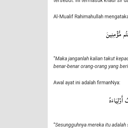
tersebut. Ini termasuk
khauf sir
da
Al-Mualif Rahimahullah mengataka
ُم مُّؤْمِنِينَ
“
Maka janganlah kalian takut kepad
benar-benar orang-orang yang be
Awal ayat ini adalah firmanNya:
 أَوْلِيَاءَهُ
“
Sesungguhnya mereka itu adalah 