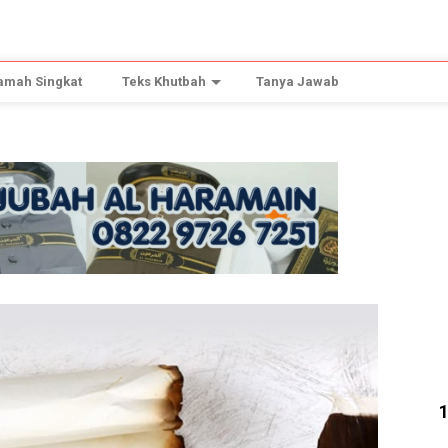
amah Singkat
Teks Khutbah
Tanya Jawab