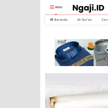
MENU
Beranda
Al-Qur’an
Cer