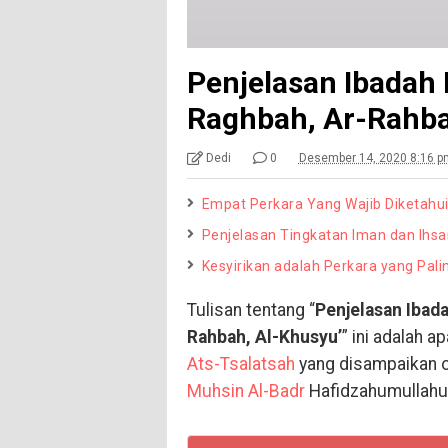
Penjelasan Ibadah K
Raghbah, Ar-Rahba
Dedi
0
Desember 14, 2020 8:16 p
Empat Perkara Yang Wajib Diketahu
Penjelasan Tingkatan Iman dan Ihsa
Kesyirikan adalah Perkara yang Pali
Tulisan tentang “
Penjelasan Ibada
Rahbah, Al-Khusyu’
” ini adalah a
Ats-Tsalatsah
yang disampaikan 
Muhsin Al-Badr
Hafidzahumullahu 