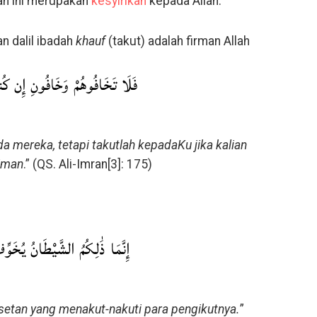
n ini merupakan
kesyirikan
kepada Allah.
n dalil ibadah
khauf
(takut) adalah firman Allah
فَلَا تَخَافُوهُمْ وَخَافُونِ إِن كُنت
a mereka, tetapi takutlah kepadaKu jika kalian
riman
.” (QS. Ali-Imran[3]: 175)
إِنَّمَا ذَٰلِكُمُ الشَّيْطَانُ يُخَوِّفُ
setan yang menakut-nakuti para pengikutnya.
”