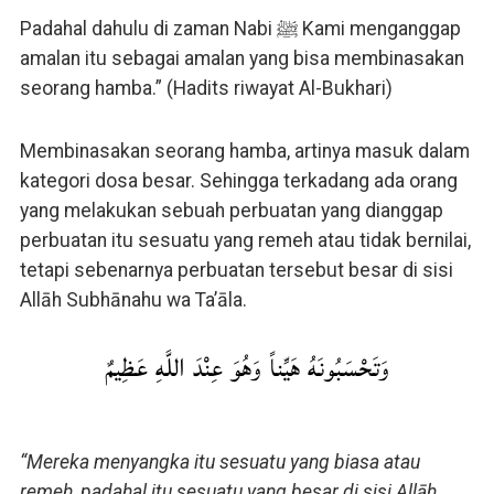
Padahal dahulu di zaman Nabi ﷺ Kami menganggap
amalan itu sebagai amalan yang bisa membinasakan
seorang hamba.” (Hadits riwayat Al-Bukhari)
Membinasakan seorang hamba, artinya masuk dalam
kategori dosa besar. Sehingga terkadang ada orang
yang melakukan sebuah perbuatan yang dianggap
perbuatan itu sesuatu yang remeh atau tidak bernilai,
tetapi sebenarnya perbuatan tersebut besar di sisi
Allāh Subhānahu wa Ta’āla.
وَتَحْسَبُونَهُ هَيِّناً وَهُوَ عِنْدَ اللَّهِ عَظِيمٌ
“Mereka menyangka itu sesuatu yang biasa atau
remeh, padahal itu sesuatu yang besar di sisi Allāh