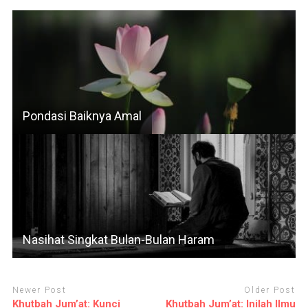
Pondasi Baiknya Amal
Nasihat Singkat Bulan-Bulan Haram
Newer Post
Older Post
Khutbah Jum’at: Kunci
Khutbah Jum’at: Inilah Ilmu