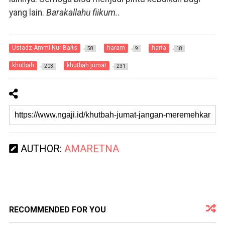
yang lain.
Barakallahu fiikum..
Ustadz Ammi Nur Baits
haram
harta
58
9
18
khutbah
khutbah jumat
203
231
AUTHOR:
AMARETNA
RECOMMENDED FOR YOU