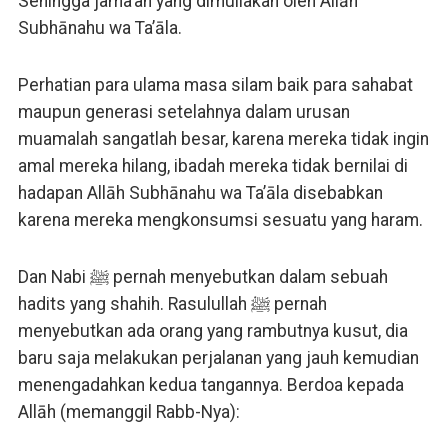
Sehingga jama’ah yang dimuliakan oleh Allāh
Subhānahu wa Ta’āla.
Perhatian para ulama masa silam baik para sahabat
maupun generasi setelahnya dalam urusan
muamalah sangatlah besar, karena mereka tidak ingin
amal mereka hilang, ibadah mereka tidak bernilai di
hadapan Allāh Subhānahu wa Ta’āla disebabkan
karena mereka mengkonsumsi sesuatu yang haram.
Dan Nabi ﷺ pernah menyebutkan dalam sebuah
hadits yang shahih. Rasulullah ﷺ pernah
menyebutkan ada orang yang rambutnya kusut, dia
baru saja melakukan perjalanan yang jauh kemudian
menengadahkan kedua tangannya. Berdoa kepada
Allāh (memanggil Rabb-Nya):