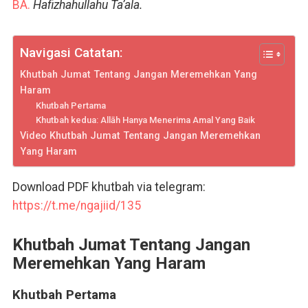
BA.
Hafizhahullahu Ta’ala.
Navigasi Catatan:
Khutbah Jumat Tentang Jangan Meremehkan Yang
Haram
Khutbah Pertama
Khutbah kedua: Allāh Hanya Menerima Amal Yang Baik
Video Khutbah Jumat Tentang Jangan Meremehkan
Yang Haram
Download PDF khutbah via telegram:
https://t.me/ngajiid/135
Khutbah Jumat Tentang Jangan
Meremehkan Yang Haram
Khutbah Pertama