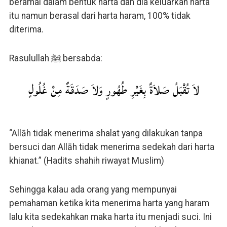
beramal dalam bentuk harta dan dia keluarkan harta
itu namun berasal dari harta haram, 100% tidak
diterima.
Rasulullah ﷺ bersabda:
لاَ تُقْبَلُ صَلاَةٌ بِغَيْرِ طُهُورٍ وَلاَ صَدَقَةٌ مِنْ غُلُولٍ
“Allāh tidak menerima shalat yang dilakukan tanpa
bersuci dan Allāh tidak menerima sedekah dari harta
khianat.” (Hadits shahih riwayat Muslim)
Sehingga kalau ada orang yang mempunyai
pemahaman ketika kita menerima harta yang haram
lalu kita sedekahkan maka harta itu menjadi suci. Ini