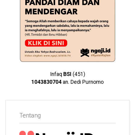
Infaq
BSI
(451)
1043830704
an. Dedi Purnomo
Tentang