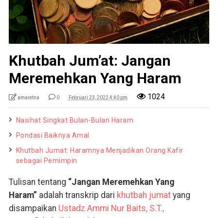
Khutbah Jum’at: Jangan
Meremehkan Yang Haram
1024
amaretna
0
Februari 23, 2022 4:40 pm
Nasihat Singkat Bulan-Bulan Haram
Pondasi Baiknya Amal
Khutbah Jumat: Haramnya Menjadikan Orang Kafir
sebagai Pemimpin
Tulisan tentang
“Jangan Meremehkan Yang
Haram”
adalah transkrip dari
khutbah jumat
yang
disampaikan
Ustadz Ammi Nur Baits, S.T.,