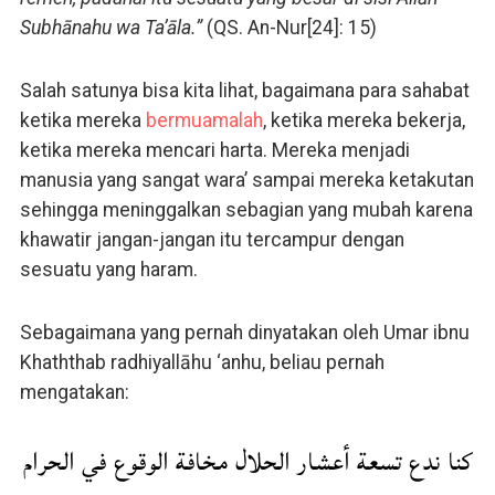
Subhānahu wa Ta’āla.”
(QS. An-Nur[24]: 15)
Salah satunya bisa kita lihat, bagaimana para sahabat
ketika mereka
bermuamalah
, ketika mereka bekerja,
ketika mereka mencari harta. Mereka menjadi
manusia yang sangat wara’ sampai mereka ketakutan
sehingga meninggalkan sebagian yang mubah karena
khawatir jangan-jangan itu tercampur dengan
sesuatu yang haram.
Sebagaimana yang pernah dinyatakan oleh Umar ibnu
Khaththab radhiyallāhu ‘anhu, beliau pernah
mengatakan:
كنا ندع تسعة أعشار الحلال مخافة الوقوع في الحرام