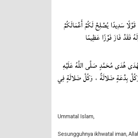
قَوْلًا سَدِيدًا يُصْلِحْ لَكُمْ أَعْمَالَكُمْ
لَهُ فَقَدْ فَازَ فَوْزًا عَظِيمًا
ْهُدَى هُدَى مُحَمَّدٍ صَلَّى اللَّهُ عَلَيْهِ
 وَكُلَّ بِدْعَةٍ ضَلالَةٌ ، وَكُلَّ ضَلالَةٍ فِي
Ummatal Islam,
Sesungguhnya ikhwatal iman, Alla