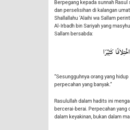
Berpegang kepada sunnah Rasul sa
dan perselisihan di kalangan umat
Shallallahu ‘Alaihi wa Sallam per
Al-Irbadh bin Sariyah yang masyhur
Sallam bersabda:
ْتِلاَفًا كَثِيْرًا
“Sesungguhnya orang yang hidup se
perpecahan yang banyak.”
Rasulullah dalam hadits ini meng
bercerai-berai. Perpecahan yang d
dalam keyakinan, bukan dalam mas