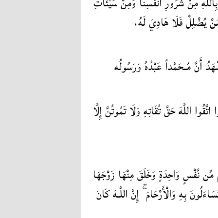
ُ بِاللهِ مِنْ شُرُورِ أَنْفُسِنَا وَمِنْ سَيِّئَاتِ
َمَنْ يُضْلِلْ فَلَا هَادِيَ لَهُ
ْهَدُ أَنَّ مُـحَمَّداً عَبْدُهُ وَرَسُولُه
 اللَّهَ حَقَّ تُقَاتِهِ وَلَا تَمُوتُنَّ إِلَّا
ِّن نَّفْسٍ وَاحِدَةٍ وَخَلَقَ مِنْهَا زَوْجَهَا
سَاءَلُونَ بِهِ وَالْأَرْحَامَ ۚ إِنَّ اللَّـهَ كَانَ