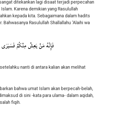
ngat ditekankan lagi disaat terjadi perpecahan
 Islam. Karena demikian yang Rasulullah
intahkan kepada kita. Sebagaimana dalam hadits
. Bahwasanya Rasulullah Shallallahu ‘Alaihi wa
فَإِنَّهُ مَنْ يَعِشْ مِنْكُمْ فَسَيَرَى اخ
telahku nanti di antara kalian akan melihat
abarkan bahwa umat Islam akan berpecah-belah,
imaksud di sini -kata para ulama- dalam aqidah,
alah fiqih.