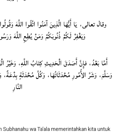
وقال تعالى، يَا أَيُّهَا الَّذِينَ آمَنُوا اتَّقُوا اللَّهَ وَقُولُوا 
وَيَغْفِرْ لَكُمْ ذُنُوبَكُمْ وَمَنْ يُطِعِ اللَّهَ وَرَسُو
أَمَّا بَعْدُ، فإِنَّ أَصَدَقَ الْحَدِيثِ كِتَابُ اللَّهِ، وَخَيْرُ ال
وَسَلَّمَ، وَشَرَّ الأُمُورِ مُحْدَثَاتُهَا، وَكُلَّ مُحْدَثَةٍ بِدْعَةٌ،
النَّارِ
h Subhanahu wa Ta’ala memerintahkan kita untuk