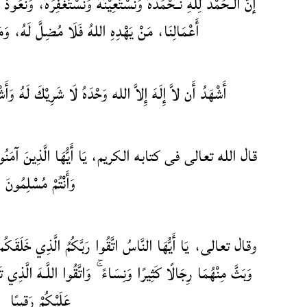
إنَّ الـحَمْدَ لِلّهِ نَـحْمَدُهُ وَنَسْتَعِيْنُهُ وَنَسْتَغْفِرُهُ، وَنَعُوذ
أَعْمَالِنَا، مَنْ يَهْدِهِ اللهُ فَلَا مُضِلَّ لَهُ، و،
أَشْهَدُ أَن لاَّ إِلَهَ إِلاَّ الله وَحْدَهُ لَا شَرِيْكَ لَهُ وَأَش
قال الله تعالى فى كتابه الكريم، يَا أَيُّهَا الَّذِينَ آمَنُوا اتَّقُوا
وَأَنْتُمْ مُسْلِمُونَ
وقال تعالى، يَا أَيُّهَا النَّاسُ اتَّقُوا رَبَّكُمُ الَّذِي خَلَقَكُم م
وَبَثَّ مِنْهُمَا رِجَالًا كَثِيرًا وَنِسَاءً ۚ وَاتَّقُوا اللَّـهَ الَّذِي تَ
عَلَيْكُمْ رَقِيبًا