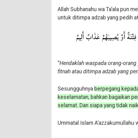
Allah Subhanahu wa Ta’ala pun me
untuk ditimpa adzab yang pedih ata
فِتْنَةٌ أَوْ يُصِيبَهُمْ عَذَابٌ أَلِيمٌ
“
Hendaklah waspada orang-orang ya
fitnah atau ditimpa adzab yang pe
Sesungguhnya
berpegang kepada
keselamatan, bahkan bagaikan per
selamat. Dan siapa yang tidak naik
Ummatal Islam A’azzakumullahu w