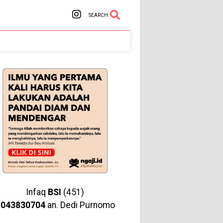
SEARCH
Infaq
BSI
(451)
1043830704
an. Dedi Purnomo