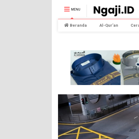
MENU
Beranda
Al-Qur’an
Cer