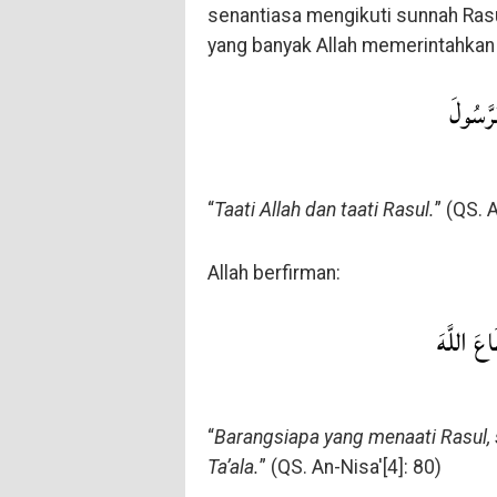
senantiasa mengikuti sunnah Rasul
yang banyak Allah memerintahkan u
رَّسُولَ
“
Taati Allah dan taati Rasul.
” (QS. 
Allah berfirman:
عَ اللَّهَ
“
Barangsiapa yang menaati Rasul, 
Ta’ala.
” (QS. An-Nisa'[4]: 80)