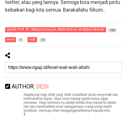
twitter, atau yang lainnya. Semoga bisa menjadi pintu
kebaikan bagi kita semua. Barakallahu fiikum..
Syaikh Prof. Dr. 'Abdurrazzaq bin Abdil Muhsin Al-Abbad Al-Badr
104
level
wali
1
12
AUTHOR:
DEDI
Segala puji bagi Allah yang telah mudahkan untuk menyimak dan
mentranskrip kajian. Saya cuma tukang ngetik biasa, ngga
istimewa. Yang istimewa itu adalah ketika ilmu masuk ke dalam
hati lalu membuahkan amal sebagaimana orang-orang shalih
terdahulu. Semoga Allah menganugerahkannya kepada kita.