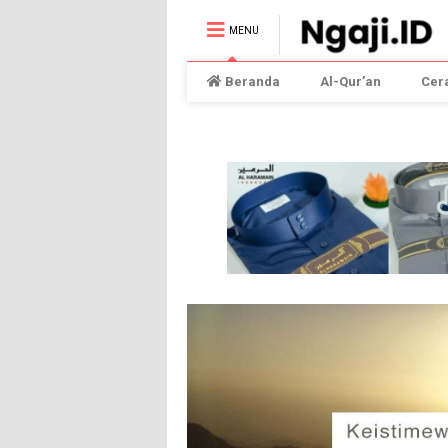
MENU
Beranda
Al-Qur’an
Cer