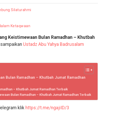
bung Silaturahmi
 dalam Ketaqwaan
tang Keistimewaan Bulan Ramadhan – Khutbah
isampaikan
Ustadz Abu Yahya Badrusalam
waan Bulan Ramadhan – Khutbah Jumat Ramadhan
Ramadhan – Khutbah Jumat Ramadhan Terbaik
timewaan Bulan Ramadhan – Khutbah Jumat Ramadhan Terbaik
Telegram klik
https://t.me/ngajiID/3