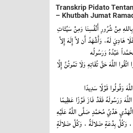
Transkrip Pidato Tent
– Khutbah Jumat Ramad
ُ بِاللهِ مِنْ شُرُورِ أَنْفُسِنَا وَمِنْ سَيِّئَاتِ
ا هَادِيَ لَهُ، وَأَشْهَدُ أَن لاَّ إِلَهَ إِلاَّ
حَمَّداً عَبْدُهُ وَرَسُولُه
 اللَّهَ حَقَّ تُقَاتِهِ وَلَا تَمُوتُنَّ إِلَّا
َّهَ وَقُولُوا قَوْلًا سَدِيدًا
اللَّهَ وَرَسُولَهُ فَقَدْ فَازَ فَوْزًا عَظِيمًا
لْهَدْيِ هَدْيُ مُحَمَّدٍ صَلَّى اللَّهُ عَلَيْهِ
ةٌ ، وَكُلَّ بِدْعَةٍ ضَلالَةٌ ، وَكُلَّ ضَلالَةٍ