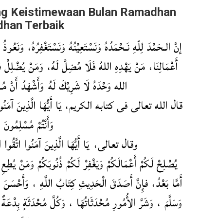
ang Keistimewaan Bulan Ramadhan
han Terbaik
إنَّ الـحَمْدَ لِلّهِ نَـحْمَدُهُ وَنَسْتَعِيْنُهُ وَنَسْتَغْفِرُهُ، وَنَعُوذ
أَعْمَالِنَا، مَنْ يَهْدِهِ اللهُ فَلَا مُضِلَّ لَهُ، وَمَنْ يُضْلِلْ فَلَ
الله وَحْدَهُ لَا شَرِيْكَ لَهُ وَأَشْهَدُ أَنَّ مُـ
قال الله تعالى فى كتابه الكريم، يَا أَيُّهَا الَّذِينَ آمَنُوا اتَّقُوا
وَأَنْتُمْ مُسْلِمُونَ
وقال تعالى، يَا أَيُّهَا الَّذِينَ آمَنُوا اتَّقُوا الل
يُصْلِحْ لَكُمْ أَعْمَالَكُمْ وَيَغْفِرْ لَكُمْ ذُنُوبَكُمْ وَمَنْ يُطِعِ 
أَمَّا بَعْدُ، فإِنَّ أَصَدَقَ الْحَدِيثِ كِتَابُ اللَّهِ ، وَأَحْسَنَ ا
وَسَلَّمَ ، وَشَرَّ الأُمُورِ مُحْدَثَاتُهَا ، وَكُلَّ مُحْدَثَةٍ بِدْعَ