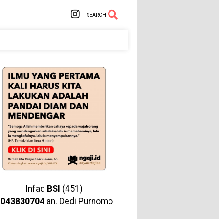
SEARCH
Infaq
BSI
(451)
1043830704
an. Dedi Purnomo