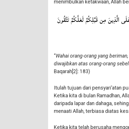
menimbulkan ketakwaan, Allah ber
لَى الَّذِينَ مِن قَبْلِكُمْ لَعَلَّكُمْ تَتَّقُونَ
“
Wahai orang-orang yang beriman,
diwajibkan atas orang-orang sebel
Baqarah[2]: 183)
Itulah tujuan dari pensyari’atan 
Ketika kita di bulan Ramadhan, A
daripada lapar dan dahaga, sehing
menaati Allah, terbiasa diatas k
Ketika kita telah berusaha mengo