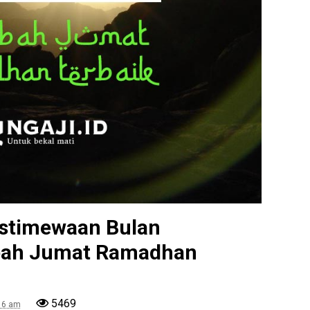
istimewaan Bulan
bah Jumat Ramadhan
5469
:16 am