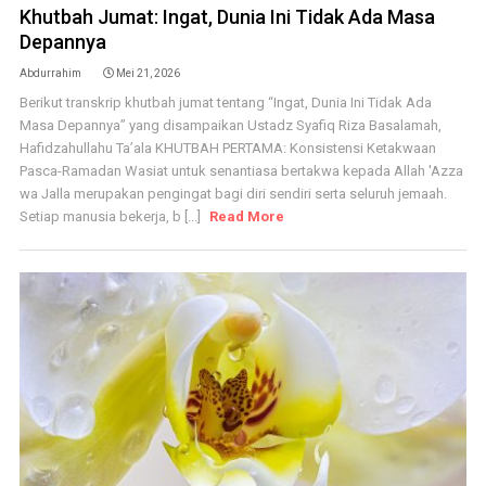
Khutbah Jumat: Ingat, Dunia Ini Tidak Ada Masa
Depannya
Abdurrahim
Mei 21, 2026
Berikut transkrip khutbah jumat tentang “Ingat, Dunia Ini Tidak Ada
Masa Depannya” yang disampaikan Ustadz Syafiq Riza Basalamah,
Hafidzahullahu Ta’ala KHUTBAH PERTAMA: Konsistensi Ketakwaan
Pasca-Ramadan Wasiat untuk senantiasa bertakwa kepada Allah 'Azza
wa Jalla merupakan pengingat bagi diri sendiri serta seluruh jemaah.
Setiap manusia bekerja, b [...]
Read More