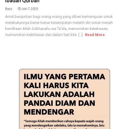
Ibadah Qurban
Bayu
Juni 7, 2020
Amal berqurban bagi orang-orang yang diberi kemampuan untuk
melakukannya benar-benar kesempatan melatih diri untuk meraih
keridhaan Allah Subhanahu wa Ta'ala, memurnikan ketakwaan,
memurnikan keikhlasan dari dalam hati kita. [...]
Read More