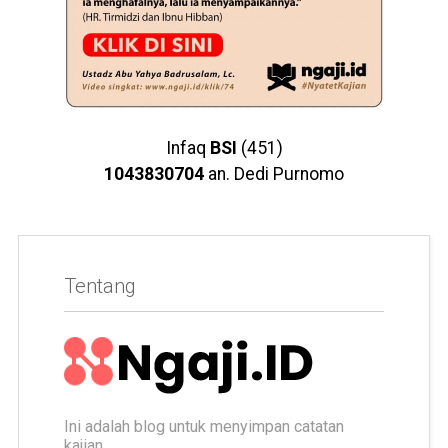
Infaq
BSI
(451)
1043830704
an. Dedi Purnomo
Tentang
Ini adalah blog untuk menyimpan catatan
kajian.