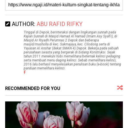
AUTHOR:
ABU RAFID RIFKY
Tinggal di Depok, berinteraksi dengan lingkungan sunnah pada
Kajian Sunnah di Masjid Hamad Al Hamad (Imam Asy Syafi'i), di
Masjid Ar Riyadh Perumnas 2 Depok dan beberapa
masjid/musholla di kec. Sukmajaya, kec. Cilodong serta di
Yayasan Al Anshar (dekat SMAN 4) Depok. Bekerja pada sebuah
perusahaan swasta yang bergerak di bidang Konstruksi. Sejak
tahun 2011 menekuni hobi memelihara/beternak kelinci pedaging
serta membuat menu daging kelinci. Sebab memelihara kelinci,
2016 lalu berhasil menyelesaikan penulisan buku (e-book) tentang
panduan memelihara kelinci.
RECOMMENDED FOR YOU