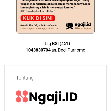
Infaq
BSI
(451)
1043830704
an. Dedi Purnomo
Tentang