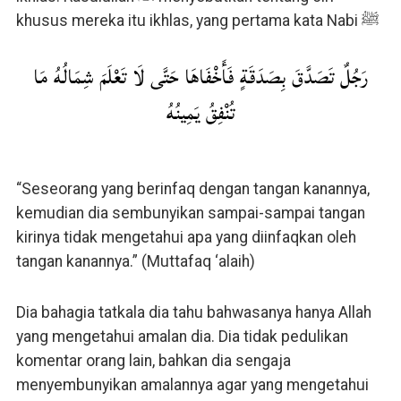
khusus mereka itu ikhlas, yang pertama kata Nabi ﷺ
رَجُلٌ تَصَدَّقَ بِصَدَقَةٍ فَأَخْفَاهَا حَتَّى لَا تَعْلَمَ شِمَالُهُ مَا
تُنْفِقُ يَمِينُهُ
“Seseorang yang berinfaq dengan tangan kanannya,
kemudian dia sembunyikan sampai-sampai tangan
kirinya tidak mengetahui apa yang diinfaqkan oleh
tangan kanannya.” (Muttafaq ‘alaih)
Dia bahagia tatkala dia tahu bahwasanya hanya Allah
yang mengetahui amalan dia. Dia tidak pedulikan
komentar orang lain, bahkan dia sengaja
menyembunyikan amalannya agar yang mengetahui