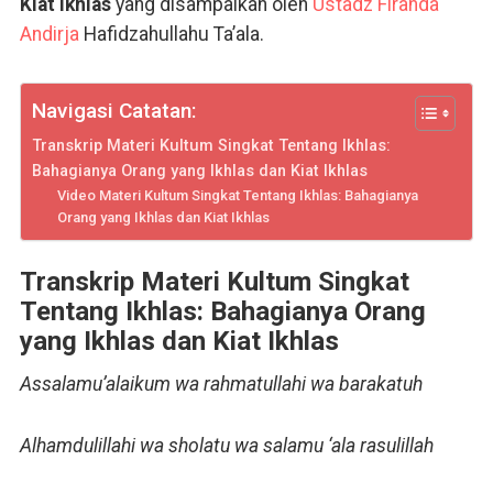
Kiat Ikhlas
yang disampaikan oleh
Ustadz Firanda
Andirja
Hafidzahullahu Ta’ala.
Navigasi Catatan:
Transkrip Materi Kultum Singkat Tentang Ikhlas:
Bahagianya Orang yang Ikhlas dan Kiat Ikhlas
Video Materi Kultum Singkat Tentang Ikhlas: Bahagianya
Orang yang Ikhlas dan Kiat Ikhlas
Transkrip Materi Kultum Singkat
Tentang Ikhlas: Bahagianya Orang
yang Ikhlas dan Kiat Ikhlas
Assalamu’alaikum wa rahmatullahi wa barakatuh
Alhamdulillahi wa sholatu wa salamu ‘ala rasulillah