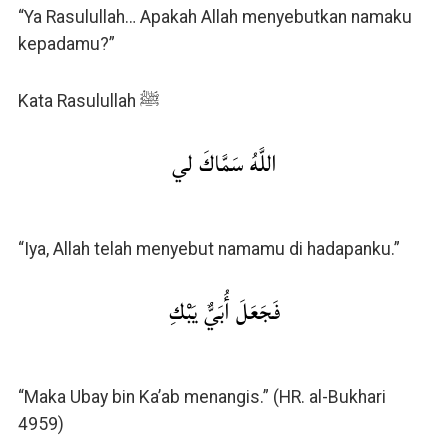
“Ya Rasulullah… Apakah Allah menyebutkan namaku
kepadamu?”
Kata Rasulullah ﷺ
اللَّهُ سَمَّاكَ لي
“Iya, Allah telah menyebut namamu di hadapanku.”
فَجَعَلَ أُبَيٌّ يَبْكِ
“Maka Ubay bin Ka’ab menangis.” (HR. al-Bukhari
4959)