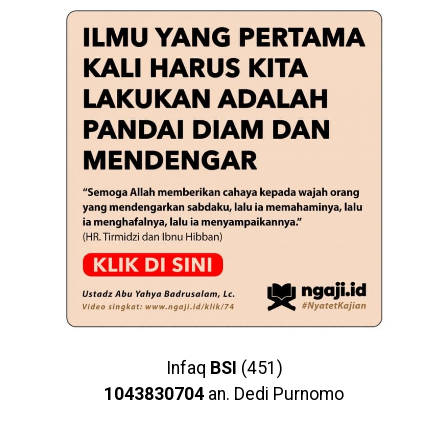
Infaq
BSI
(451)
1043830704
an. Dedi Purnomo