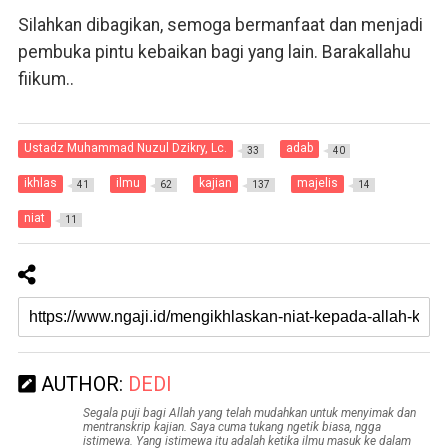
Silahkan dibagikan, semoga bermanfaat dan menjadi
pembuka pintu kebaikan bagi yang lain. Barakallahu
fiikum..
Ustadz Muhammad Nuzul Dzikry, Lc.
adab
33
40
ikhlas
ilmu
kajian
majelis
41
62
137
14
niat
11
AUTHOR:
DEDI
Segala puji bagi Allah yang telah mudahkan untuk menyimak dan
mentranskrip kajian. Saya cuma tukang ngetik biasa, ngga
istimewa. Yang istimewa itu adalah ketika ilmu masuk ke dalam