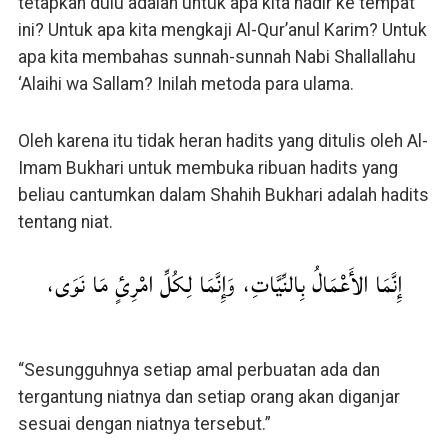
tetapkan dulu adalah untuk apa kita hadir ke tempat
ini? Untuk apa kita mengkaji Al-Qur’anul Karim? Untuk
apa kita membahas sunnah-sunnah Nabi Shallallahu
‘Alaihi wa Sallam? Inilah metoda para ulama.
Oleh karena itu tidak heran hadits yang ditulis oleh Al-
Imam Bukhari untuk membuka ribuan hadits yang
beliau cantumkan dalam Shahih Bukhari adalah hadits
tentang niat.
إِنَّمَا الأَعْمَالُ بِالنِّيَّاتِ، وَإِنَّمَا لِكُلِّ امْرِئٍ مَا نَوَى،
“Sesungguhnya setiap amal perbuatan ada dan
tergantung niatnya dan setiap orang akan diganjar
sesuai dengan niatnya tersebut.”