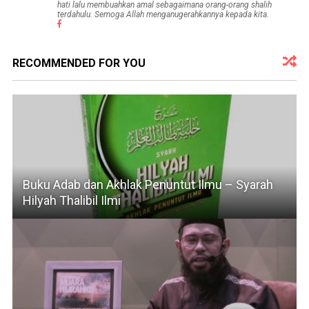
hati lalu membuahkan amal sebagaimana orang-orang shalih
terdahulu. Semoga Allah menganugerahkannya kepada kita.
RECOMMENDED FOR YOU
Buku Adab dan Akhlak Penuntut Ilmu – Syarah
Hilyah Thalibil Ilmi