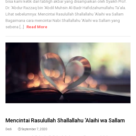
bisa kami ketik dari tabligh akbar yang disampaikan oleh Syaikh Prof.
Dr. 'Abdur Razzaq bin 'Abdil Muhsin Al-Badr Hafidzahumullahu Ta'ala.
Lihat sebelumnya: Mencintai Rasulullah Shallallahu 'Alaihi wa Sallam
Bagaimana cara mencintai Nabi Shallallahu 'Alaihi wa Sallam yang
sebena [...]
Read More
Mencintai Rasulullah Shallallahu ‘Alaihi wa Sallam
Dedi
September 7, 2020