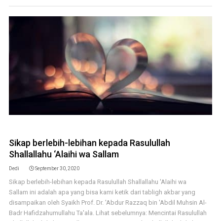
Sikap berlebih-lebihan kepada Rasulullah
Shallallahu ‘Alaihi wa Sallam
Dedi
September 30, 2020
Sikap berlebih-lebihan kepada Rasulullah Shallallahu 'Alaihi wa
Sallam ini adalah apa yang bisa kami ketik dari tabligh akbar yang
disampaikan oleh Syaikh Prof. Dr. 'Abdur Razzaq bin 'Abdil Muhsin Al-
Badr Hafidzahumullahu Ta'ala. Lihat sebelumnya: Mencintai Rasulullah