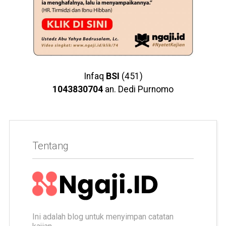
Infaq
BSI
(451)
1043830704
an. Dedi Purnomo
Tentang
Ini adalah blog untuk menyimpan catatan