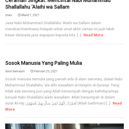
Ceramah Singkat: Mencintai Nabi Muhammad
Shallallahu ‘Alaihi wa Sallam
iman
Maret 7, 2021
Jasa Nabi Muhammad Shallallahu 'Alaihi wa Sallam dalam
menebar/membawa hidayah untuk umat akhir zaman ini jauh lebih
besar daripada jasa siapapun kepada kita. [...]
Read More
Sosok Manusia Yang Paling Mulia
ibnul bahrayni
Februari 23, 2021
Sosok manusia termulia yang pernah ada di alam semesta, dialah Nabi
Muhammad Shalallahu 'ala alihi wasallam al-Hasyimi al-Qurasyi. Yang
tidak ada seorang pun yang Allah bersumpah dengan kehidupannya
kecuali Nabi Shalallahu'alaihi wasallam. Allah bersumpah di dalam
surat Al-Hijr لَعَمْرُكَ اِنَّهُمْ لَفِيْ سَكْرَتِهِمْ يَعْمَهُوْنَ (Allah berfirman) [...]
Read
More