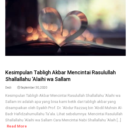
Kesimpulan Tabligh Akbar Mencintai Rasulullah
Shallallahu ‘Alaihi wa Sallam
Dedi
September 30, 2020
Kesimpulan Tabligh Akbar Mencintai Rasulullah Shallallahu 'Alaihi wa
Sallam ini adalah apa yang bisa kami ketik dari tabligh akbar yang
disampaikan oleh Syaikh Prof. Dr. 'Abdur Razzaq bin 'Abdil Muhsin Al-
Badr Hafidzahumullahu Ta'ala. Lihat sebelumnya: Mencintai Rasulullah
Shallallahu 'Alaihi wa Sallam Cara Mencintai Nabi Shallallahu 'Alaih [...]
Read More