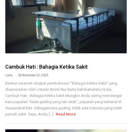
Cambuk Hati : Bahagia Ketika Sakit
Laila
November 22, 2020
Berikut ceramah singkat pembahasan "Bahagia Ketika Sakit" yang
disampaikan oleh Ustadz Ammi Nur Baits hafizhahullahu ta’ala.
Cambuk Hati : Bahagia Ketika Sakit Mungkin Anda sering mendengar
kata pepatah “tiada gading yang tak retak”, pepatah yang terkenal di
masyarakat kita. Sebagaimana gading, tidak ada manusia yang tidak
pernah sakit. Saya, Anda, [...]
Read More