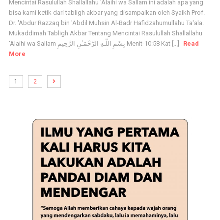
Mencintai Rasulullah Shallallahu 'Alaihi wa Sallam ini adalah apa yang
bisa kami ketik dari tabligh akbar yang disampaikan oleh Syaikh Prof.
Dr. 'Abdur Razzaq bin 'Abdil Muhsin Al-Badr Hafidzahumullahu Ta'ala.
Mukaddimah Tabligh Akbar Tentang Mencintai Rasulullah Shallallahu
'Alaihi wa Sallam بِسْمِ اللَّـهِ الرَّحْمَـٰنِ الرَّحِيمِ Menit-10:58 Kat [...]
Read
More
1
2