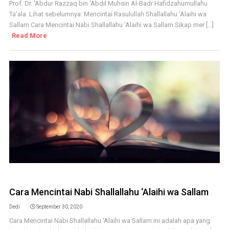
Prof. Dr. 'Abdur Razzaq bin 'Abdil Muhsin Al-Badr Hafidzahumullahu
Ta'ala. Lihat sebelumnya: Mencintai Rasulullah Shallallahu 'Alaihi wa
Sallam Cara Mencintai Nabi Shallallahu 'Alaihi wa Sallam Sikap mer [...]
Read More
Cara Mencintai Nabi Shallallahu ‘Alaihi wa Sallam
Dedi
September 30, 2020
Cara Mencintai Nabi Shallallahu 'Alaihi wa Sallam ini adalah apa yang