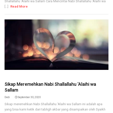
Shallallahu 'Alaihi wa Sallam Cara Mencintai Nabi Shallallahu 'Alaihi wa
[...]
Read More
Sikap Meremehkan Nabi Shallallahu ‘Alaihi wa
Sallam
Dedi
September 30, 2020
Sikap meremehkan Nabi Shallallahu 'Alaihi wa Sallam ini adalah apa
yang bisa kami ketik dari tabligh akbar yang disampaikan oleh Syaikh